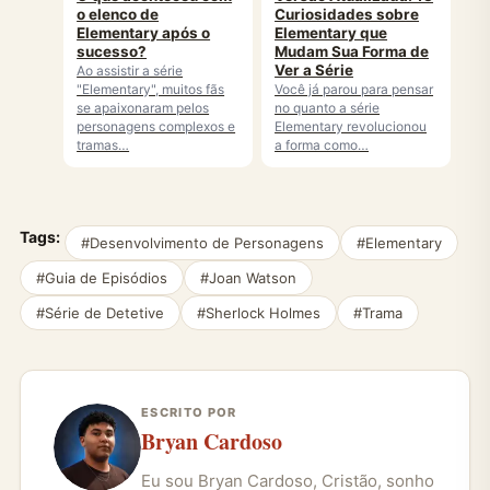
o elenco de
Curiosidades sobre
Elementary após o
Elementary que
sucesso?
Mudam Sua Forma de
Ver a Série
Ao assistir a série
"Elementary", muitos fãs
Você já parou para pensar
se apaixonaram pelos
no quanto a série
personagens complexos e
Elementary revolucionou
tramas…
a forma como…
Tags:
#Desenvolvimento de Personagens
#Elementary
#Guia de Episódios
#Joan Watson
#Série de Detetive
#Sherlock Holmes
#Trama
ESCRITO POR
Bryan Cardoso
Eu sou Bryan Cardoso, Cristão, sonho