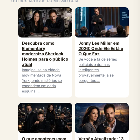
OUTROS ARTIGOS DO MESMO GUIA:
Descubra como
Jonny Lee Miller em
Elementary
2026: Onde Ele Está e
moderniza Sherlock
O Que Faz
Holmes para o público
Se você é fã de séries
atual
policiais e dramas
Imagine-se na cidade
inteligentes,
movimentada de Nova
provavelmente já se
York, onde mistérios se
perguntou:…
escondem em cada
esquina.…
O que aconteceu com
Versão Atualizada: 13