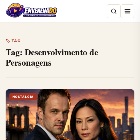
Pular
para
o
conteúdo
🏷 TAG
Tag:
Desenvolvimento de
Personagens
NOSTALGIA