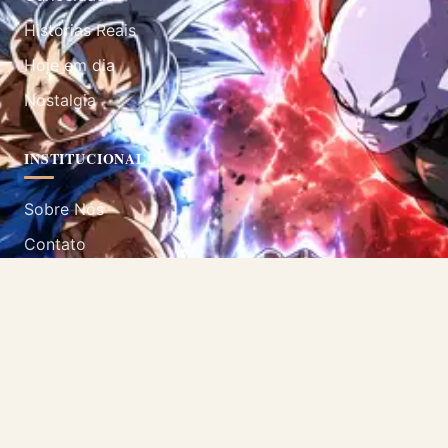
Histórias Reais
Hoje em dia
Nostalgia
INSTITUCIONAL
Sobre Nós
Contato
Política de Privacidade
Termos de Uso
SIGA-NOS
Acompanhe nossas redes sociais.