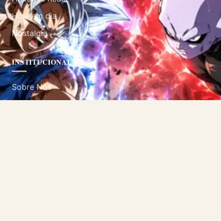
Hoje em dia
Nostalgia
INSTITUCIONAL
Sobre Nós
Contato
Política de Privacidade
Termos de Uso
SIGA-NOS
Acompanhe nossas redes sociais.