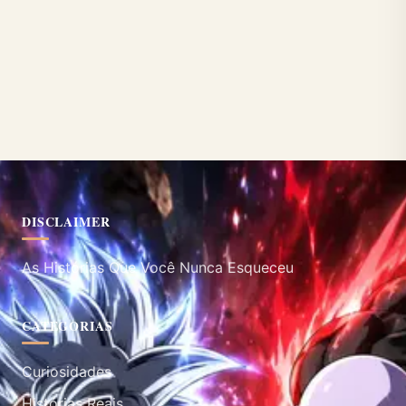
DISCLAIMER
As Histórias Que Você Nunca Esqueceu
CATEGORIAS
Curiosidades
Histórias Reais