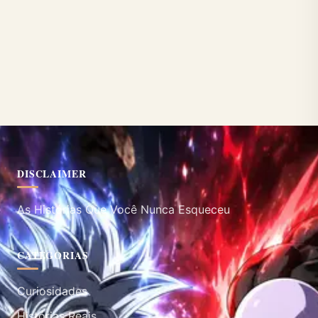
DISCLAIMER
As Histórias Que Você Nunca Esqueceu
CATEGORIAS
Curiosidades
Histórias Reais