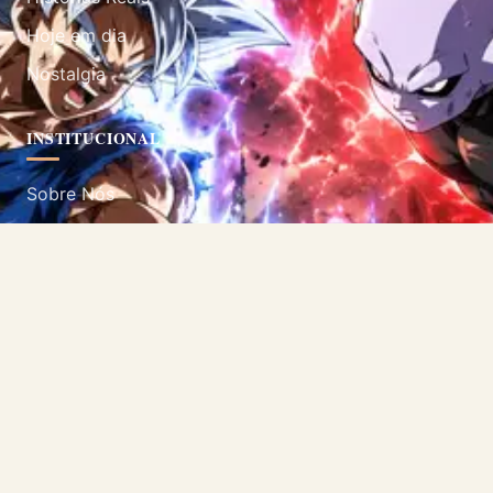
Hoje em dia
Nostalgia
INSTITUCIONAL
Sobre Nós
Contato
Política de Privacidade
Termos de Uso
SIGA-NOS
Acompanhe nossas redes sociais.