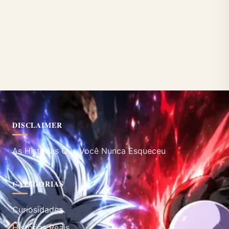
DISCLAIMER
As Histórias Que Você Nunca Esqueceu
CATEGORIAS
Curiosidades
Histórias Reais