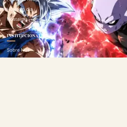
Hoje em dia
Nostalgia
INSTITUCIONAL
Sobre Nós
Contato
Política de Privacidade
Termos de Uso
SIGA-NOS
Acompanhe nossas redes sociais.