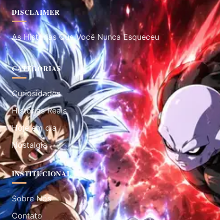
DISCLAIMER
As Histórias Que Você Nunca Esqueceu
CATEGORIAS
Curiosidades
Histórias Reais
Hoje em dia
Nostalgia
INSTITUCIONAL
Sobre Nós
Contato