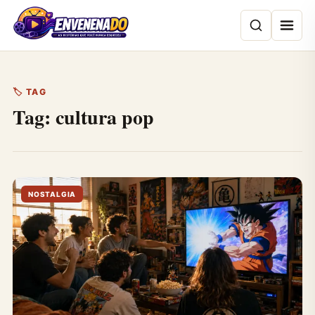
Pular
para
o
conteúdo
🏷 TAG
Tag:
cultura pop
NOSTALGIA