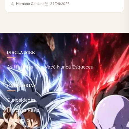
Hernane Cardoso
24/06/2026
DISCLAIMER
As Histórias Que Você Nunca Esqueceu
CATEGORIAS
Curiosidades
Histórias Reais
Hoje em dia