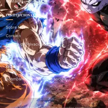
Nostalgia
INSTITUCIONAL
Sobre Nós
Contato
Política de Privacidade
Termos de Uso
SIGA-NOS
Acompanhe nossas redes sociais.
© 2026 Envenenado. Todos os direitos reservados.