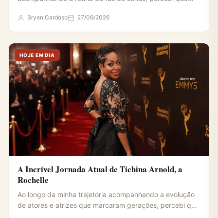
poucas…
Bryan Cardoso
27/06/2026
HOJE EM DIA
A Incrível Jornada Atual de Tichina Arnold, a
Rochelle
Ao longo da minha trajetória acompanhando a evolução
de atores e atrizes que marcaram gerações, percebi que
muitos…