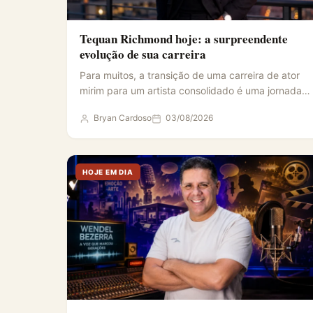
Tequan Richmond hoje: a surpreendente
evolução de sua carreira
Para muitos, a transição de uma carreira de ator
mirim para um artista consolidado é uma jornada
repleta…
Bryan Cardoso
03/08/2026
HOJE EM DIA