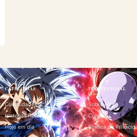
CATEGORIAS
INSTITUCIONAL
Curiosidades
Sobre Nós
Histórias Reais
Contato
Hoje em dia
Política de Privaci