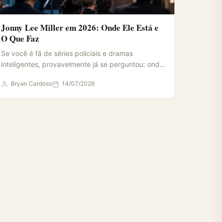
Jonny Lee Miller em 2026: Onde Ele Está e
O Que Faz
Se você é fã de séries policiais e dramas
inteligentes, provavelmente já se perguntou: onde
está Jonny Lee…
Bryan Cardoso
14/07/2026