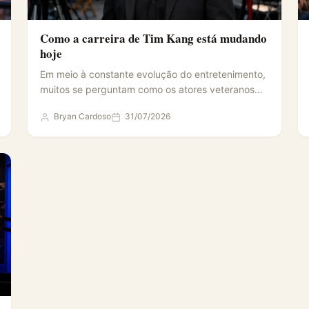
Como a carreira de Tim Kang está mudando
hoje
Em meio à constante evolução do entretenimento,
muitos se perguntam como os atores veteranos
continuam a se reinventar…
Bryan Cardoso
31/07/2026