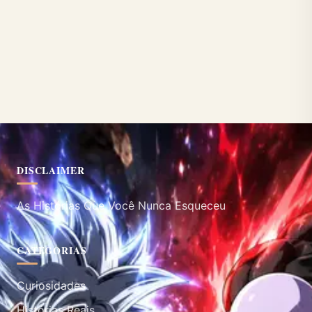
DISCLAIMER
As Histórias Que Você Nunca Esqueceu
CATEGORIAS
Curiosidades
Histórias Reais