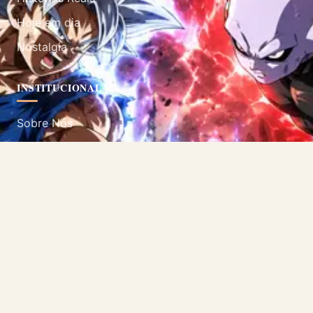
Hoje em dia
Nostalgia
INSTITUCIONAL
Sobre Nós
Contato
Política de Privacidade
Termos de Uso
SIGA-NOS
Acompanhe nossas redes sociais.