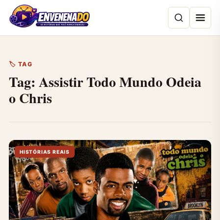
Pular
para
o
conteúdo
🏷 TAG
Tag:
Assistir Todo Mundo Odeia
o Chris
HISTÓRIAS REAIS