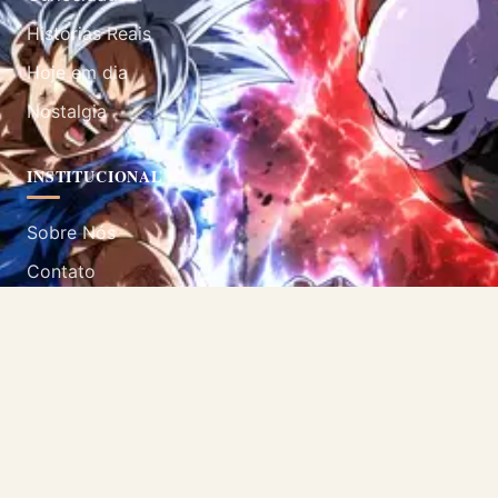
Histórias Reais
Hoje em dia
Nostalgia
INSTITUCIONAL
Sobre Nós
Contato
Política de Privacidade
Termos de Uso
SIGA-NOS
Acompanhe nossas redes sociais.