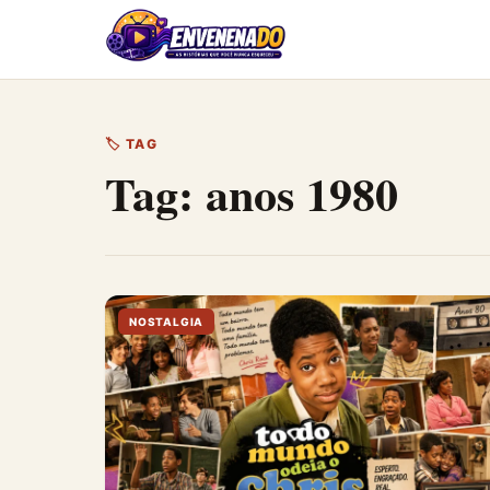
Pular
para
o
conteúdo
🏷 TAG
Tag:
anos 1980
NOSTALGIA