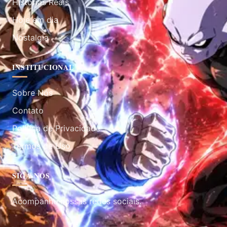
Histórias Reais
Hoje em dia
Nostalgia
INSTITUCIONAL
Sobre Nós
Contato
Política de Privacidade
Termos de Uso
SIGA-NOS
Acompanhe nossas redes sociais.