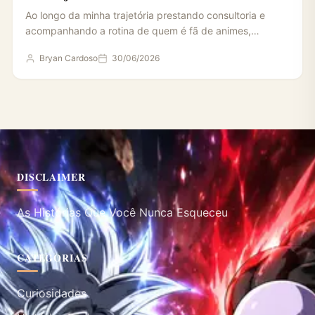
Ao longo da minha trajetória prestando consultoria e
acompanhando a rotina de quem é fã de animes,
percebi…
Bryan Cardoso
30/06/2026
DISCLAIMER
As Histórias Que Você Nunca Esqueceu
CATEGORIAS
Curiosidades