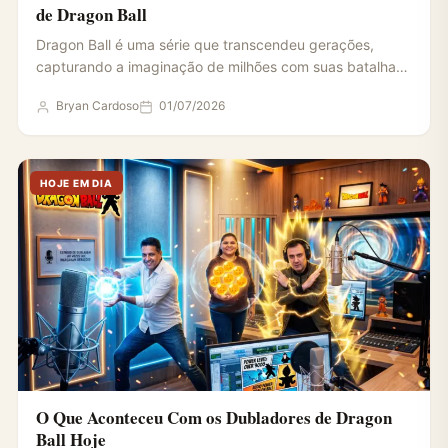
de Dragon Ball
Dragon Ball é uma série que transcendeu gerações,
capturando a imaginação de milhões com suas batalhas
épicas e…
Bryan Cardoso
01/07/2026
HOJE EM DIA
O Que Aconteceu Com os Dubladores de Dragon
Ball Hoje