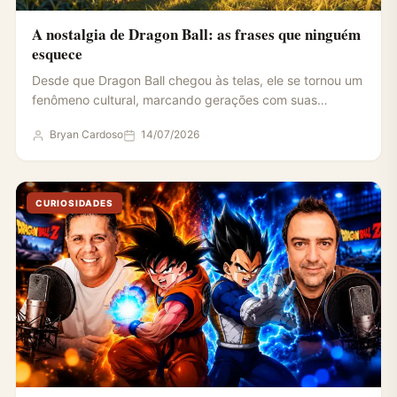
A nostalgia de Dragon Ball: as frases que ninguém
esquece
Desde que Dragon Ball chegou às telas, ele se tornou um
fenômeno cultural, marcando gerações com suas
histórias…
Bryan Cardoso
14/07/2026
CURIOSIDADES